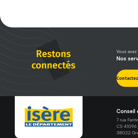
Restons
Vous avez 
Nos ser
connectés
Contacte
Conseil 
7 rue Fant
CS 41096
38022 Gre