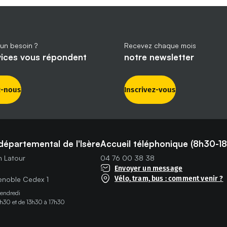
un besoin ?
Recevez chaque mois
vices vous répondent
notre newsletter
z-nous
Inscrivez-vous
départemental de l'Isère
Accueil téléphonique (8h30-18
in Latour
04 76 00 38 38
Envoyer un message
Vélo, tram, bus : comment venir ?
noble Cedex 1
vendredi
h30 et de 13h30 à 17h30