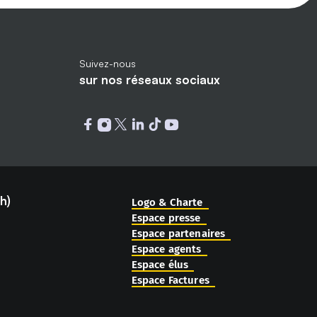
Suivez-nous
sur nos réseaux sociaux
Ouvrir dans un nouvel onglet : facebo
Ouvrir dans un nouvel onglet : ins
Ouvrir dans un nouvel onglet : tw
Ouvrir dans un nouvel onglet :
Ouvrir dans un nouvel ongle
Ouvrir dans un nouvel o
h)
Logo & Charte
Espace presse
Espace partenaires
Espace agents
Espace élus
Espace Factures