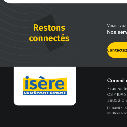
Restons
Vous avez 
Nos ser
connectés
Contacte
Conseil 
7 rue Fant
CS 41096
38022 Gre
Du lundi au 
de 8h30 à 12