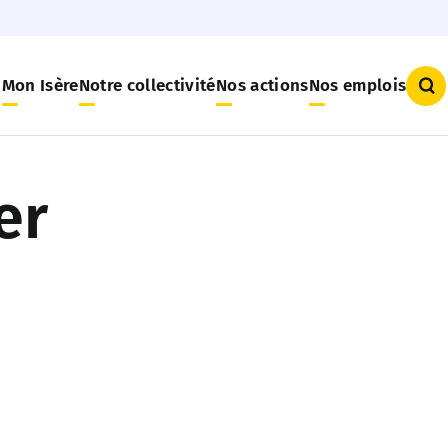
Mon Isère
Notre collectivité
Nos actions
Nos emplois
Qu
er