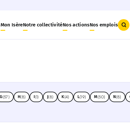
Mon Isère
Notre collectivité
Nos actions
Nos emplois
Qu
G
H
I
J
K
L
M
N
(57)
(8)
(1)
(8)
(4)
(19)
(50)
(8)