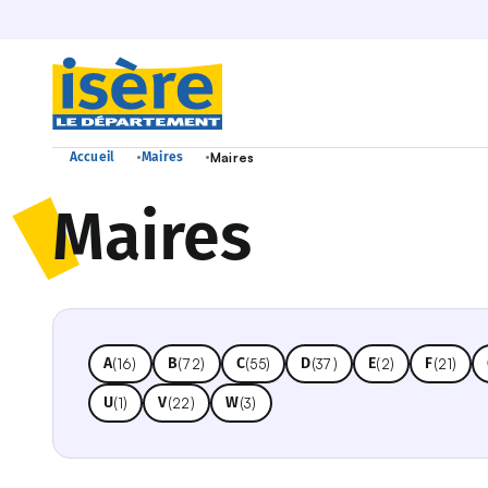
•
•
Accueil
Maires
Maires
Maires
A
B
C
D
E
F
(16)
(72)
(55)
(37)
(2)
(21)
U
V
W
(1)
(22)
(3)