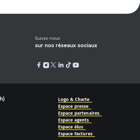
Suivez-nous
sur nos réseaux sociaux
Ouvrir dans un nouvel onglet : facebo
Ouvrir dans un nouvel onglet : ins
Ouvrir dans un nouvel onglet : tw
Ouvrir dans un nouvel onglet :
Ouvrir dans un nouvel ongle
Ouvrir dans un nouvel o
h)
Logo & Charte
Espace presse
Espace partenaires
Espace agents
Espace élus
Espace Factures