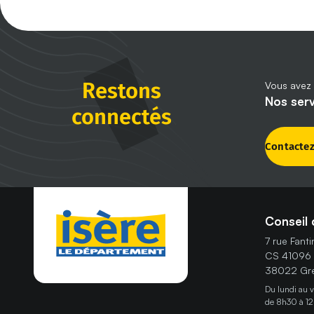
Restons
Vous avez 
Nos ser
connectés
Contacte
Conseil 
7 rue Fant
CS 41096
38022 Gre
Du lundi au 
de 8h30 à 12