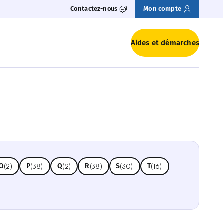
Contactez-nous
Mon compte
Aides et démarches
e recherchez-vous ?
O
P
Q
R
S
T
(2)
(38)
(2)
(38)
(30)
(16)