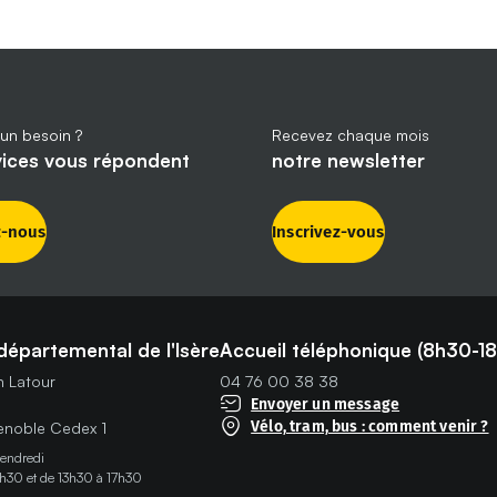
un besoin ?
Recevez chaque mois
vices vous répondent
notre newsletter
z-nous
Inscrivez-vous
départemental de l'Isère
Accueil téléphonique (8h30-18
in Latour
04 76 00 38 38
Envoyer un message
Vélo, tram, bus : comment venir ?
noble Cedex 1
vendredi
h30 et de 13h30 à 17h30